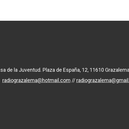
sa de la Juventud. Plaza de España, 12, 11610 Grazalema
radiograzalema@hotmail.com
//
radiograzalema@gmai