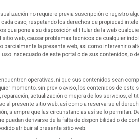
visualización no requiere previa suscripción o registro al
n cada caso, respetando los derechos de propiedad intelec
cios que pone a su disposición el titular de la web cualqu
 sitio web, causar problemas técnicos de cualquier índol
al o parcialmente la presente web, así como intervenir o al
el uso inadecuado de este portal o de sus contenidos, o 
e encuentren operativas, ni que sus contenidos sean compl
uier momento, sin previo aviso, los contenidos de este s
paración, actualización o mejora de los servicios, el ti
 al presente sitio web, así como a reservarse el derecho
ción, siempre que las circunstancias así se lo permitan. 
ue puedan derivarse de la falta de disponibilidad o de co
odido atribuir al presente sitio web.