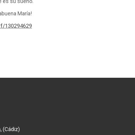
e es su sueño.
rabuena María!
/rf/130294629
, (Cádiz)