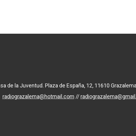
sa de la Juventud. Plaza de España, 12, 11610 Grazalema
radiograzalema@hotmail.com
//
radiograzalema@gmai