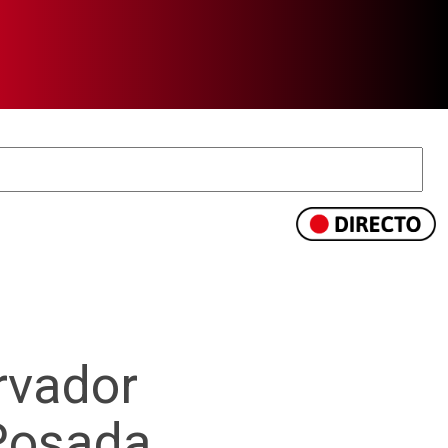
rvador
 Posada