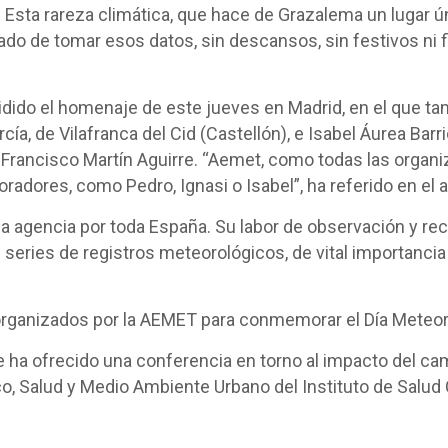
 Esta rareza climática, que hace de Grazalema un lugar ú
gado de tomar esos datos, sin descansos, sin festivos ni 
sidido el homenaje de este jueves en Madrid, en el que t
cía, de Vilafranca del Cid (Castellón), e Isabel Áurea Barr
Francisco Martín Aguirre. “Aemet, como todas las organiz
radores, como Pedro, Ignasi o Isabel”, ha referido en el 
la agencia por toda España. Su labor de observación y re
eries de registros meteorológicos, de vital importancia 
organizados por la AEMET para conmemorar el Día Meteor
e ha ofrecido una conferencia en torno al impacto del camb
o, Salud y Medio Ambiente Urbano del Instituto de Salud C