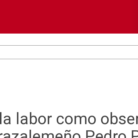
a labor como obse
grazalemeño Pedro