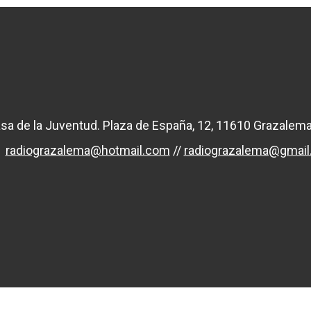
sa de la Juventud. Plaza de España, 12, 11610 Grazalema
radiograzalema@hotmail.com
//
radiograzalema@gmai