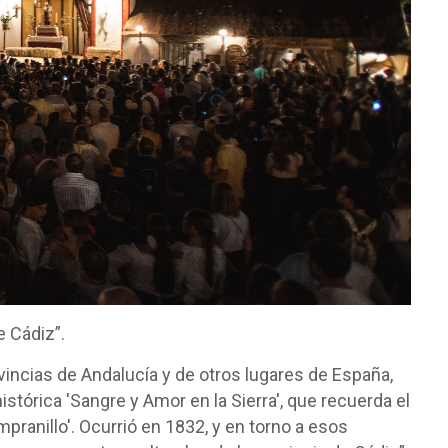
e Cádiz”.
vincias de Andalucía y de otros lugares de España,
stórica 'Sangre y Amor en la Sierra', que recuerda el
pranillo'. Ocurrió en 1832, y en torno a esos