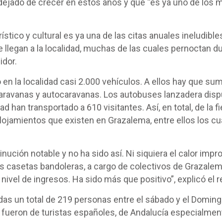
ejado de crecer en estos años y que “es ya uno de los ma
tico y cultural es ya una de las citas anuales ineludibles
 llegan a la localidad, muchas de las cuales pernoctan d
idor.
 en la localidad casi 2.000 vehículos. A ellos hay que su
ravanas y autocaravanas. Los autobuses lanzadera dispue
d han transportado a 610 visitantes. Así, en total, de la
alojamientos que existen en Grazalema, entre ellos los cu
ución notable y no ha sido así. Ni siquiera el calor impr
as casetas bandoleras, a cargo de colectivos de Grazalema
 nivel de ingresos. Ha sido más que positivo”, explicó el r
idas un total de 219 personas entre el sábado y el Domin
 fueron de turistas españoles, de Andalucía especialmen